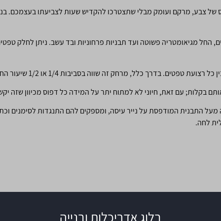
של צבע, מרקם ועומק מבלי שתצטרכו להקדיש שעות לצביעתו בעצמכם. בנוסף,
ם, החל מגיאומטריה פשוטה ועד תבניות פרחוניות ובד עשב. ניתן לחלק טפטי
ם. בדרך כלל, מרחק זה שווה בסביבות 1/4 או 1/2 שיעור החזרה של התבנית.
תם בקלות; עם זאת, חיוני לא למתוח יתר על המידה כל דפוס מכיוון שזה י
 מעל התבנית המודפסת על נייר עיסה, ומספקים להם התנגדות לסימנים וכת
ית לחה.
בלוג אדריכלות ובנייה