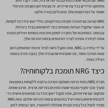
NRG. עם טכנאי שטח הזמינים בפריסה ארצית, תוכל לקבל סיוע
ותחזוקה מיידיים בכל עת שיידרש. זה מבטיח זמן השבתה מינימלי
ושומר על הפרויקטים שלך מתנהלים בצורה חלקה.
NRG מציעה גם תמיכה מקיפה בפרויקטים, כולל ייעוץ והדרכת לקוחות.
זה אומר שתקבל הנחיות מומחים כיצד להשתמש בציוד ביעילות
ובבטחה. המחויבות של החברה לספק פתרונות בטוחים ויעילים הופכת
אותה לבחירה אמינה לצרכי הפיגומים ובמות ההרמה שלך.
על ידי בחירה ב-NRG, אתה מקבל גישה לציוד איכותי ומתוחזק היטב
וצוות תמיכה מסור, מה שמבטיח שהעבודה שלך בגובה תהיה בטוחה
ויעילה כאחד.
כיצד NRG תומכת בלקוחותיה?
חברת NRG במות הרמה מספקת תמיכה נרחבת ללקוחות באמצעות
מערך טכני מקיף וטכנאי שטח הזמינים בפריסה ארצית. מרגע שאתה
מתקשר עם שירותיהם, אתה מקבל ייעוץ והדרכה מותאמים אישית כדי
להבטיח שימוש בטוח ויעיל בפיגומים ובמות ההרמה שלהם. צוות NRG
מצויד לטפל בכל בעיה טכנית שעלולה להתעורר, תוך הבטחה לזמן