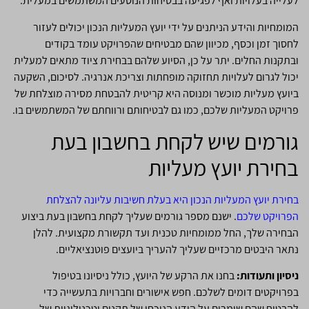
לעלייה בעלויות ואף לפגיעה בבטיחות הנוסעים המשתמשים במעלית.
המומחיות והידע הניתנים על ידי יועץ המעליות הנכון יכולים לעזור
לחסוך זמן וכסף, מכיוון שהם מבטיחים שהפרויקט עומד בקודים
ובתקנות החלים. יתר על כן, הסיוע שלהם בבחירת ציוד מתאים למעלית
יכול לגרום לעלויות תחזוקה מופחתות וצריכת אנרגיה. לסיכום, השקעה
ביועץ מעליות מוכשר ומנוסה היא קריטית להבטחת מסירה מוצלחת של
פרויקט המעליות שלכם, כמו גם לבטיחותם ורווחתם של המשתמשים בו.
גורמים שיש לקחת בחשבון בעת
בחירת יועץ מעליות
בחירת יועץ המעליות הנכון היא בעלת חשיבות עליונה להצלחת
הפרויקט שלכם
. ישנם מספר גורמים שעליך לקחת בחשבון בעת ביצוע
הבחירה שלך, החל ממומחיות טכנית ועד תקשורת מקצועית. להלן
נתאר היבטים מרכזיים שעליך להעריך ביועצים פוטנציאליים.
ניסיון ותעודות:
בחנו את הרקע של היועץ, כולל ניסיונו בטיפול
בפרויקטים דומים לשלכם. חפש אישורים וחברויות בתעשייה כדי
להבטיח שהם שומרים על הידע הנוכחי של תקנים וטכנולוגיות של