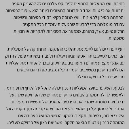
בחירת יועץ המעליות המתאים לפרויקט שלכם יכולה להעניק מספר
יתרונות ארוכי טווח. אחד היתרונות החשובים ביותר הוא שיפור הבטיחות
והפחתת הסיכון לתאונות. יועץ מנוסה בקיא בקודי בטיחות ובשיטות
עבודה מומלצות כדי להבטיח שהמעלית עומדת בכל התקנים
הרלוונטיים, אשר, בתורם, ממזער את הסבירות לתקריות או חבויות
משפטיות.
יועץ ייעודי יכול גם לייעל את תהליכי ההתקנה והתחזוקה של המעליות.
הם יכולים לסייע בזיהוי אסטרטגיות יעילות ולעבוד בשיתוף פעולה הדוק
עם אנשי מקצוע אחרים המעורבים בפרויקט, ובכך להפחית את העלויות
הכוללות. חיסכון במשאבים ושמירה על תקציב קפדני הם היבטים
מכריעים בכל פרויקט מוצלח.
לבסוף, השקעה ביועץ המעליות הנכון יכולה להקל על הלחץ ולחסוך זמן,
ולאפשר לך להתמקד בהיבטים קריטיים אחרים של הפרויקט שלך. על
ידי בחירת מומחה שמבין את הפרטים הקטנים של תעשיית המעליות,
אתה יכול לסמוך על כך שהוא יניע את הפרויקט קדימה תוך הקפדה על
אילוצי איכות, בטיחות ותקציב. השקט הנפשי המושג בעבודה עם
המומחה הנכון מבטיח תוצאה חלקה ומשביעת רצון של פרויקט מעלית.