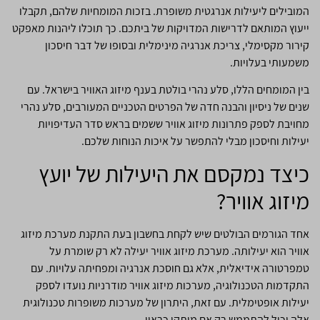
המובילים ליעילות אנרגטית משופרת. בזכות המומחיות שלהם, תקבלו
ייעוץ המותאם לדרישות המדויקות של ביתכם. כך תוכלו ליהנות מאפקט
קירור מקסימלי, צריכת אנרגיה מינימלית ובסופו של דבר חיסכון
משמעותי בעלויות.
בין המומחים הללו, סלע נהרי בולטת בענף מיזוג האוויר בישראל. עם
שנים של ניסיון והבנה חדה של הפרטים הטכניים המעורבים, סלע נהרי
מחויבת לספק פתרונות מיזוג אוויר ששמים בראש סדר העדיפויות
יעילות וחיסכון מבלי להתפשר על איכות הנוחות שלכם.
כיצד נמקסם את היעילות של יועץ
מיזוג אוויר?
אחד הגורמים הבולטים שיש לקחת בחשבון בעת התקנת מערכת מיזוג
אוויר הוא יעילותה. מערכת מיזוג אוויר יעילה לא רק שומרת על
טמפרטורה אידיאלית, אלא גם חוסכת אנרגיה ומפחיתה עלויות. עם
התקדמות הטכנולוגיה, מערכות מיזוג אוויר מודרניות נועדו לספק
יעילות אופטימלית. עם זאת, היתרון של מערכות משופרות טכנולוגית
אלה יכול להתממש רק אם מותקן כראוי.