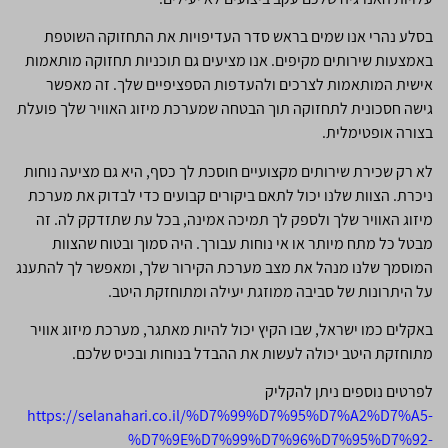
בסלע נהרי אנו שמים בראש סדר העדיפויות את התחזוקה השוטפת
באמצעות שירותים מקיפים. אנו מציעים גם תוכניות תחזוקה מותאמות
אישית המותאמות לצרכים ולהעדפות הספציפיים שלך. זה מאפשר
גישה חסכונית לתחזוקה תוך הבטחה שמערכת מיזוג האוויר שלך פועלת
בצורה אופטימלית.
לא רק שכירת שירותים מקצועיים חוסכת לך כסף, היא גם מציעה נוחות
ניכרת. הצוות שלנו יכול לתאם ביקורים קבועים כדי לבדוק את מערכת
מיזוג האוויר שלך ולספק לך תמיכה אמינה, בכל עת שתזדקק לה. זה
מבטל כל מתח מיותר או אי נוחות עבורך. היה סמוך ובטוח שהצוות
המוסמך שלנו מנהל את מצב מערכת הקירור שלך, ומאפשר לך להתענג
על היתרונות של סביבה ממוזגת יעילה ומתוחזקת היטב.
באקלים כמו ישראל, שבו הקיץ יכול להיות מאתגר, מערכת מיזוג אוויר
מתוחזקת היטב יכולה לעשות את ההבדל בנוחות ובכיס שלכם.
לפרטים נוספים ניתן להקליק
https://selanahari.co.il/%D7%99%D7%95%D7%A2%D7%A5-
%D7%9E%D7%99%D7%96%D7%95%D7%92-