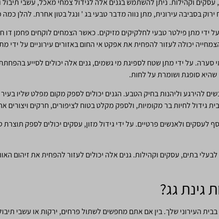
 עסקים וקהילות. ניתן להשתמש בגנים אלה לגידול צמחי מאכל, עשבי תיבול 
ירוק בסביבה עירונית, מתן נווה מדבר טבעי בג ' ונגל בטון אחרת. להלן כמה 
 על ידי מתן פילטר טבעי לחלקיקים מזיקים. כאשר הצמחים לוקחים פחמן דו ח
חייה יכולה לעזור להפחית את אפקט אי החום באזורים עירוניים על ידי מתן צ
י סערה. על ידי מתן שטח לספיגת מי גשמים, גנים אלה יכולים לסייע בהפחתת 
 שהיא סופגת ושומרת על לחות.
אנשים להירגע וליהנות בחיק הטבע. הגנים יכולים לספק מקום מפלט שליו ב
ית גידול לחיות בר מקומיות, ולספק מקלט בטוח לציפורים, חרקים ויצורים אח
סף לעסקים ולאנשים פרטיים. על ידי גידול מזון, עסקים יכולים לספק תוצרת ט
ת לבעלי בתים, עסקים וקהילות. גנים אלה יכולים לעזור להפחית את זיהום הא
 גינת גג?
וק בבית העירוני שלך. בין אם אתם מחפשים לשתול פרחים, ירקות או עשבי תיבול