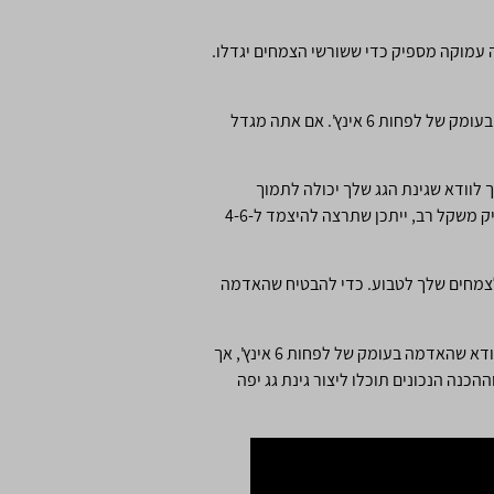
 עמוקה מספיק כדי ששורשי הצמחים יגדלו.
אם אתה מגדל פרחים או צמחים אחרים עם שורשים רדודים, לא תזדקק לעומק אדמה רב. לפרחים, תרצה לוודא שהאדמה בעומק של לפחות 6 אינץ'. אם אתה מגדל
לוודא שגינת הגג שלך יכולה לתמוך
במשקל האדמה. באופן כללי, תרצה לוודא שהאדמה בעומק של לא יותר מ-8 אינץ', ואם הגג שלך ישן יותר או לא נועד להחזיק משקל רב, ייתכן שתרצה להיצמד ל-4-6
לצמחים שלך לטבוע. כדי להבטיח שהאדמה
לסיכום, עומק גינת הגג שלך יהיה תלוי בסוג הצמחים שאתה מגדל ובמשקל שהגג שלך יכול לתמוך בו. באופן כללי, תרצה לוודא שהאדמה בעומק של לפחות 6 אינץ', אך
ת התכנון וההכנה הנכונים תוכלו ליצור גינת גג יפה